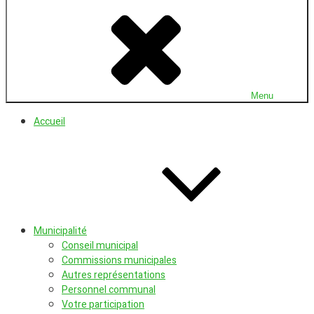
où il
Sai
fait
Sor
bon
vivre.
en
Bu
Menu
Accueil
Municipalité
Conseil municipal
Commissions municipales
Autres représentations
Personnel communal
Votre participation