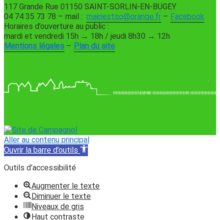
117 Grande Rue 01150 SAINT-SORLIN-EN-BUGEY
04 74 35 73 78 – mail :
mairiestso@orange.fr
–
Facebook
Horaires d’ouverture au public :
mardi et vendredi 15h → 18h / jeudi 8h30 → 12h
Mentions légales
–
Plan du site
Aller au contenu principal
Ouvrir la barre d’outils
Outils d’accessibilité
Augmenter le texte
Diminuer le texte
Niveaux de gris
Haut contraste