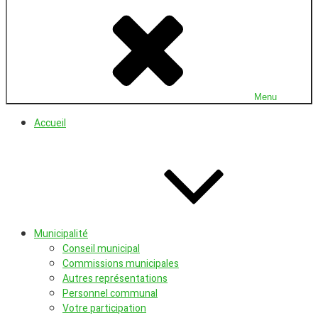
U
vi
d
l'
où
fa
b
vi
Menu
Accueil
Municipalité
Conseil municipal
Commissions municipales
Autres représentations
Personnel communal
Votre participation