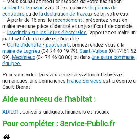
– Vous souhaitez modifier l’aspect de votre habitation :
contactez la mairie
avec 3 exemplaires
du permis de
construire
ou de
la déclaration de travaux
selon votre cas.
– A partir de 16 ans, le
recensement
: présentez-vous en
mairie avec une pièce d’identité et un justificatif de domicile.
–
Inscription sur les listes électorales
: apportez en maire un
justificatif de domicile et d’identité
–
Carte d’identité
/
passeport
: prenez rendez-vous à la
mairie de Lagnieu
(04 74 40 19 79),
Saint-Vulbas
(
04 74 61 52
09
),
Meximieux
(04 74 46 08 80) ou dans
une autre commune
équipée.
Pour vous aider dans vos démarches administratives et
numériques, une permanence
France Services
est présente à
Sault-Brenaz.
Aide au niveau de l’habitat :
ADIL01
: Conseils juridiques, financiers et fiscaux
Pour compléter : Service-Public.fr