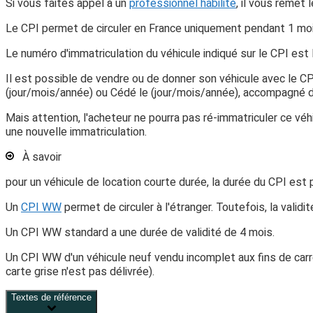
Si vous faites appel à un
professionnel habilité
, il vous remet
Le CPI permet de circuler en France uniquement
pendant 1 mo
Le numéro d'immatriculation du véhicule indiqué sur le CPI est 
Il est possible de vendre ou de donner son véhicule avec le CPI.
(jour/mois/année)
ou
Cédé le (jour/mois/année)
, accompagné d
Mais
attention
, l'acheteur ne pourra pas ré-immatriculer ce véh
une nouvelle immatriculation.
À savoir
pour un véhicule de location courte durée, la durée du CPI est
Un
CPI WW
permet de circuler à l'étranger. Toutefois, la validi
Un
CPI WW standard
a une durée de validité de 4 mois.
Un
CPI WW d'un véhicule neuf vendu incomplet aux fins de ca
carte grise n'est pas délivrée).
Textes de référence