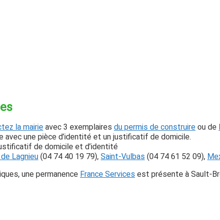
ves
tez la mairie
avec 3 exemplaires
du permis de construire
ou de
 avec une pièce d’identité et un justificatif de domicile.
stificatif de domicile et d’identité
 de Lagnieu
(04 74 40 19 79),
Saint-Vulbas
(
04 74 61 52 09
),
Mex
riques, une permanence
France Services
est présente à Sault-Br