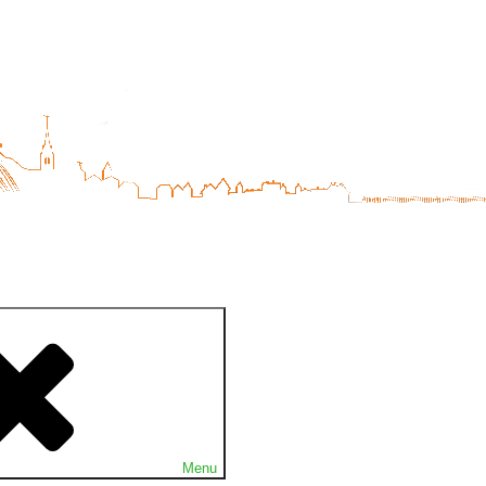
age de 
Menu