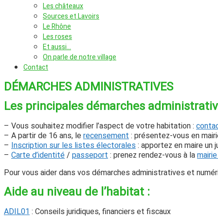
Les châteaux
Sources et Lavoirs
Le Rhône
Les roses
Et aussi…
On parle de notre village
Contact
DÉMARCHES ADMINISTRATIVES
Les principales démarches administrati
– Vous souhaitez modifier l’aspect de votre habitation :
contac
– A partir de 16 ans, le
recensement
: présentez-vous en mairie
–
Inscription sur les listes électorales
: apportez en maire un ju
–
Carte d’identité
/
passeport
: prenez rendez-vous à la
mairie
Pour vous aider dans vos démarches administratives et numé
Aide au niveau de l’habitat :
ADIL01
: Conseils juridiques, financiers et fiscaux