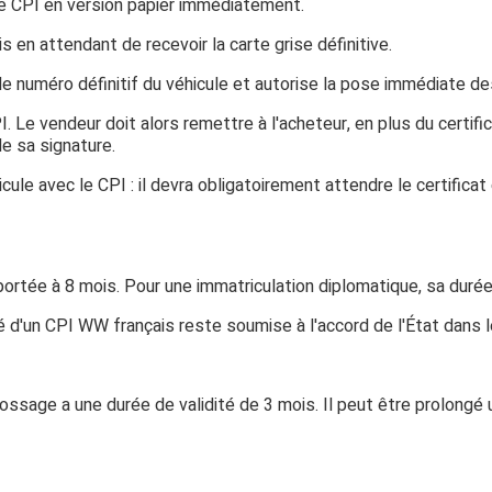
 le CPI en version papier immédiatement.
is
en attendant de recevoir la carte grise définitive.
le numéro définitif du véhicule et autorise la pose immédiate de
 Le vendeur doit alors remettre à l'acheteur, en plus du certific
e sa signature.
icule avec le CPI : il devra obligatoirement attendre le certifica
 portée à 8 mois. Pour une immatriculation diplomatique, sa duré
té d'un CPI WW français reste soumise à l'accord de l'État dans le
rrossage
a une durée de validité de 3 mois. Il peut être prolong