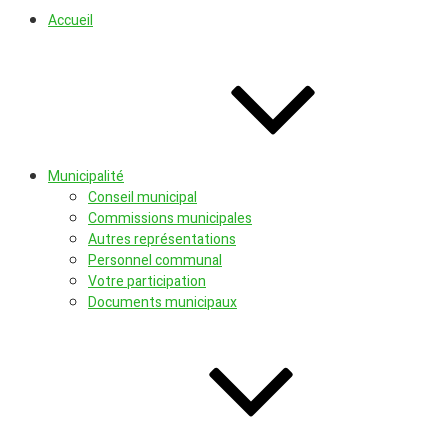
où il f
Sai
Accueil
Sor
en
Bu
Municipalité
Conseil municipal
Commissions municipales
Autres représentations
Personnel communal
Votre participation
Documents municipaux