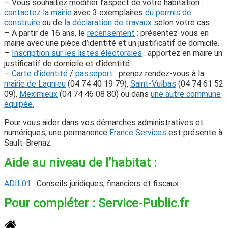
– Vous souhaitez modifier l’aspect de votre habitation :
contactez la mairie
avec 3 exemplaires
du permis de
construire
ou de
la déclaration de travaux
selon votre cas.
– A partir de 16 ans, le
recensement
: présentez-vous en
mairie avec une pièce d’identité et un justificatif de domicile.
–
Inscription sur les listes électorales
: apportez en maire un
justificatif de domicile et d’identité
–
Carte d’identité
/
passeport
: prenez rendez-vous à la
mairie de Lagnieu
(04 74 40 19 79),
Saint-Vulbas
(
04 74 61 52
09
),
Meximieux
(04 74 46 08 80) ou dans
une autre commune
équipée.
Pour vous aider dans vos démarches administratives et
numériques, une permanence
France Services
est présente à
Sault-Brenaz.
Aide au niveau de l’habitat :
ADIL01
: Conseils juridiques, financiers et fiscaux
Pour compléter : Service-Public.fr