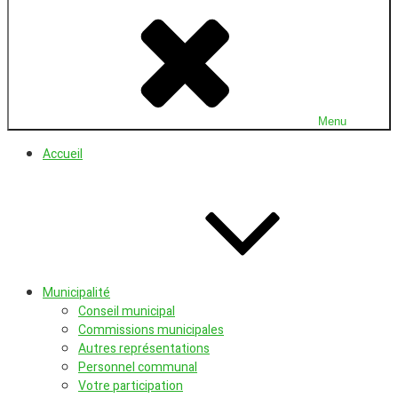
U
vi
d
l'
où
fa
b
vi
Menu
Accueil
Municipalité
Conseil municipal
Commissions municipales
Autres représentations
Personnel communal
Votre participation